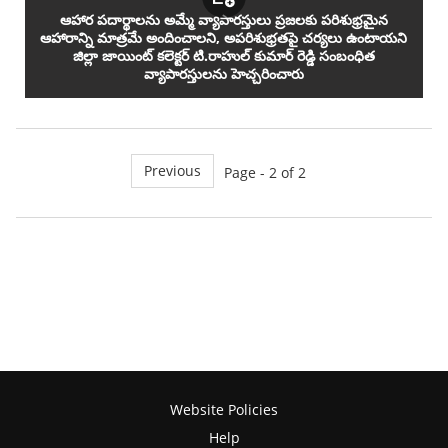
ఆహార పదార్థాలను అమ్మే వ్యాపారస్తులు ప్రజలకు పరిశుభ్రమైన
ఆహారాన్ని మాత్రమే అందించాలని, అపరిశుభ్రతపై చర్యలు ఉంటాయని
జిల్లా జాయింట్ కలెక్టర్ టి.రాహుల్ కుమార్ రెడ్డి సంబంధిత
వ్యాపారస్తులను హెచ్చరించారు
Previous
Page - 2 of 2
Website Policies
Help