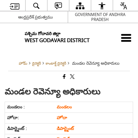
GOVERNMENT OF ANDHRA
ఆంధ్రప్రదేశ్ ప్రభుత్వము
PRADESH
పశ్చిమ గోదావరి జిల్లా
WEST GODAVARI DISTRICT
మండల రెవెన్యూ అధికారులు
హోమ్
డైరెక్టరీ
కాంటాక్ట్ డైరెక్టరీ
మండల రెవెన్యూ అధికారులు
మండలం
హోదా
డిపార్ట్మెంట్