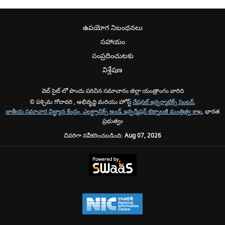
ఉపయోగ నిబంధనలు
సహాయం
సంప్రదించుటకు
విశ్లేషణ
వెబ్ సైట్ లో పొందు పరిచిన సమాచారం జిల్లా యంత్రాంగం వారిది
© పశ్చిమ గోదావరి , అభివృద్ధి మరియు హోస్ట్
నేషనల్ ఇన్ఫర్మాటిక్స్ సెంటర్
,
జాతీయ సమాచార విజ్ఞ్యాన కేంద్రం, ఎలక్ట్రానిక్స్ అండ్ ఇన్ఫర్మేషన్ టెక్నాలజీ మంత్రిత్వ శాఖ
, భారత
ప్రభుత్వం
చివరిగా నవీకరించబడింది:
Aug 07, 2026