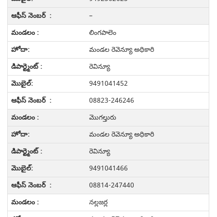
–
లింగపాలెం
మండల రెవెన్యూ అధికారి
రెవిన్యూ
9491041452
08823-246246
మొగల్తురు
మండల రెవెన్యూ అధికారి
రెవిన్యూ
9491041466
08814-247440
నల్లజర్ల