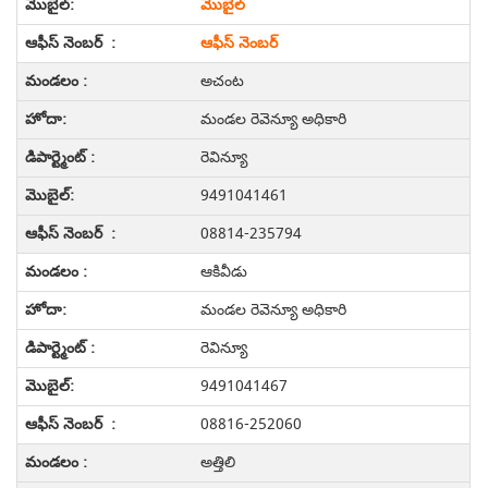
మొబైల్
ఆఫీస్ నెంబర్
అచంట
మండల రెవెన్యూ అధికారి
రెవిన్యూ
9491041461
08814-235794
ఆకివీడు
మండల రెవెన్యూ అధికారి
రెవిన్యూ
9491041467
08816-252060
అత్తిలి