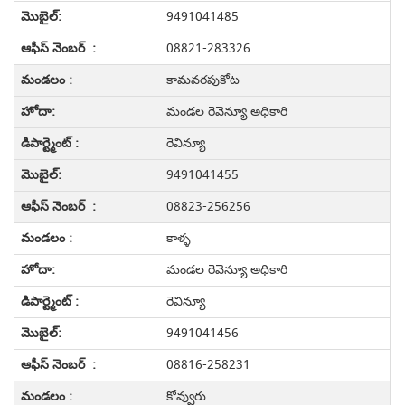
9491041485
08821-283326
కామవరపుకోట
మండల రెవెన్యూ అధికారి
రెవిన్యూ
9491041455
08823-256256
కాళ్ళ
మండల రెవెన్యూ అధికారి
రెవిన్యూ
9491041456
08816-258231
కోవ్వురు