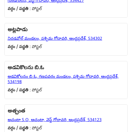
గుండగులన్, వెస్ట్ గోదావరి, ఆంధ్రప్రదేశ్, 534427
వర్గం / పద్ధతి :
పోస్టల్
అట్లపాడు
నిదడవోల్ మండలం, పశ్చిమ గోదావరి, ఆంధ్రప్రదేశ్, 534302
వర్గం / పద్ధతి :
పోస్టల్
అడవికొలను బి.ఓ
అడవికోలనం బి.ఓ, గణపవరం మండలం, పశ్చిమ గోదావరి, ఆంధ్రప్రదేశ్,
534198
వర్గం / పద్ధతి :
పోస్టల్
అత్చంత
అచంటా S.O, ఆచంటా, వెస్ట్ గోదావరి, ఆంధ్రప్రదేశ్, 534123
వర్గం / పద్ధతి :
పోస్టల్