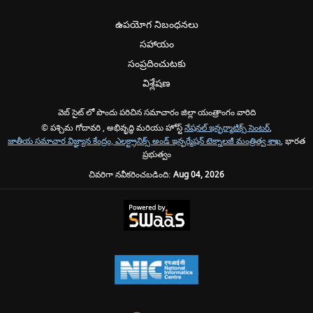
ఉపయోగ నిబంధనలు
సహాయం
సంప్రదించుటకు
విశ్లేషణ
వెబ్ సైట్ లో పొందు పరిచిన సమాచారం జిల్లా యంత్రాంగం వారిది
© పశ్చిమ గోదావరి , అభివృద్ధి మరియు హోస్ట్
నేషనల్ ఇన్ఫర్మాటిక్స్ సెంటర్
,
జాతీయ సమాచార విజ్ఞ్యాన కేంద్రం, ఎలక్ట్రానిక్స్ అండ్ ఇన్ఫర్మేషన్ టెక్నాలజీ మంత్రిత్వ శాఖ
, భారత
ప్రభుత్వం
చివరిగా నవీకరించబడింది:
Aug 04, 2026