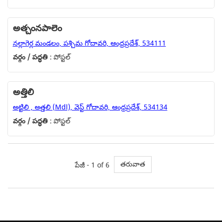
అత్చంనపాలెం
నల్లాగెర్ల మండలం, పశ్చిమ గోదావరి, ఆంధ్రప్రదేశ్, 534111
వర్గం / పద్ధతి :
పోస్టల్
అత్తిలి
అట్టిలి , అత్తలి (Mdl), వెస్ట్ గోదావరి, ఆంధ్రప్రదేశ్, 534134
వర్గం / పద్ధతి :
పోస్టల్
తరువాత
పేజీ - 1 of 6