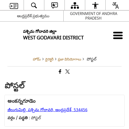
GOVERNMENT OF ANDHRA
ఆంధ్రప్రదేశ్ ప్రభుత్వము
PRADESH
పశ్చిమ గోదావరి జిల్లా
WEST GODAVARI DISTRICT
పోస్టల్
హోమ్
డైరెక్టరీ
ప్రజా వినియోగాలు
పోస్టల్
అంకన్నగూడెం
జీలుగుమిల్లి, పశ్చిమ గోదావరి, ఆంధ్రప్రదేశ్, 534456
వర్గం / పద్ధతి :
పోస్టల్