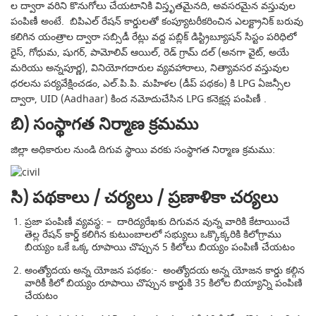
ల ద్వారా వరిని కొనుగోలు చేయటానికి విస్తృతమైనది, అవసరమైన వస్తువుల
పంపిణీ అంటే.
బిపిఎల్ రేషన్ కార్డులతో కంప్యూటరీకరించిన ఎలక్ట్రానిక్ బరువు
కలిగిన యంత్రాల ద్వారా సబ్సిడీ రేట్లు వద్ద పబ్లిక్ డిస్ట్రిబ్యూషన్ సిస్టం పరిధిలో
రైస్, గోధుమ, షుగర్, పామోలివ్ ఆయిల్, రెడ్ గ్రామ్ దల్ (అనగా వైట్, అయే
మరియు అన్నపూర్ణ), వినియోగదారుల వ్యవహారాలు, నిత్యావసర వస్తువుల
ధరలను పర్యవేక్షించడం, ఎల్.పి.పి. మహిళల (డీప్ పథకం) కి LPG ఏజన్సీల
ద్వారా, UID (Aadhaar) కింద నమోదుచేసిన LPG కనెక్షన్ల పంపిణీ .
బి) సంస్థాగత నిర్మాణ క్రమము
జిల్లా అధికారుల నుండి దిగువ స్థాయి వరకు సంస్థాగత నిర్మాణ క్రమము:
సి) పథకాలు / చర్యలు / ప్రణాళికా చర్యలు
ప్రజా పంపిణీ వ్యవస్థ: – దారిద్యరేఖకు దిగువన వున్న వారికి కేటాయించే
తెల్ల రేషన్ కార్డ్ కలిగిన కుటుంబాలలో సభ్యులు ఒక్కొక్కరికి కిలోగ్రాము
బియ్యం ఒకే ఒక్క రూపాయి చొప్పున 5 కిలోలు బియ్యం పంపిణీ చేయటం
అంత్యోదయ అన్న యోజన పథకం:- అంత్యోదయ అన్న యోజన కార్డు కల్గిన
వారికీ కిలో బియ్యం రూపాయి చొప్పున కార్డుకి 35 కిలోల బియ్యాన్ని పంపిణి
చేయటం