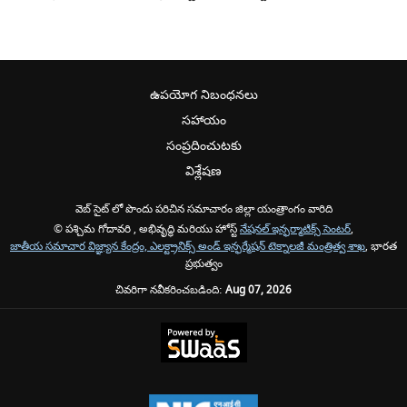
ఉపయోగ నిబంధనలు
సహాయం
సంప్రదించుటకు
విశ్లేషణ
వెబ్ సైట్ లో పొందు పరిచిన సమాచారం జిల్లా యంత్రాంగం వారిది
© పశ్చిమ గోదావరి , అభివృద్ధి మరియు హోస్ట్
నేషనల్ ఇన్ఫర్మాటిక్స్ సెంటర్
,
జాతీయ సమాచార విజ్ఞ్యాన కేంద్రం, ఎలక్ట్రానిక్స్ అండ్ ఇన్ఫర్మేషన్ టెక్నాలజీ మంత్రిత్వ శాఖ
, భారత
ప్రభుత్వం
చివరిగా నవీకరించబడింది:
Aug 07, 2026