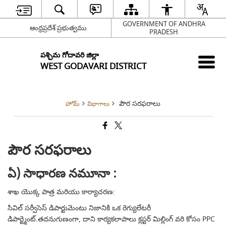
GOVERNMENT OF ANDHRA
ఆంధ్రప్రదేశ్ ప్రభుత్వము
PRADESH
పశ్చిమ గోదావరి జిల్లా
WEST GODAVARI DISTRICT
పౌర సరఫరాలు
హోమ్
విభాగాలు
పౌర సరఫరాలు
ఏ) సాధారణ నమూనా :
శాఖ యొక్క పాత్ర మరియు కార్యాచరణ:
సివిల్ సర్వీసెస్ డిపార్టుమెంటు నిజానికి ఒక రెగ్యులేటరీ
డిపార్ట్మెంట్.తదనుగుణంగా, దాని కార్యకలాపాలు క్లస్టర్ మిల్లింగ్ వరి కోసం PPC