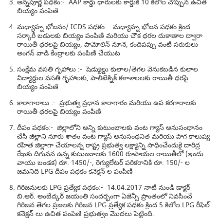
అన్నపూర్ణ పధకం:- AAP కార్డు ధారులకు కార్డుకి 10 కిలోల చొప్పున ఉచిత
బియ్యం పంపిణి
మధ్యాహ్న భోజనం/ ICDS పధకం:- మధ్యాహ్న భోజన పధకం క్రింద
సర్కారీ బడులకు బియ్యం పంపిణి మరియు చౌక ధరల దుకాణాల ద్వారా
రాయితీ ధరలపై బియ్యం, పామోలిన్ నూనె, కందిపప్పు వంటి సరుకులు
అంగన్ వాడి కేంద్రాలకు పంపిణి చేయుట
సంక్షేమ వసతి గృహాలు :- షెడ్యుల్డు కులాల/తెగల వెనుకబడిన కులాల
విద్యార్దుల వసతి గృహాలకు, పాలిటెక్నిక్ కళాశాలలకు రాయితీ ధరపై
బియ్యం పంపిణి
కారాగారాలు :- ప్రభుత్వ ప్రధాన కారాగారం మరియు ఉప కరగారాలకు
రాయితీ ధరలపై బియ్యం పంపిణి
దీపం పధకం:- జిల్లాలోని అన్ని కుటుంబాలకు వంట గ్యాస్ అనుసంధానం
చేసి జిల్లాని నూరు శాతం వంట గ్యాస్ అనుసంధనిత మరియు పొగ కాలుష్య
రహిత జిల్లాగా చేయాలన్న రాష్ట్ర ప్రభుత్వ లక్ష్యాన్ని సాధించేందుకై దారిద్ర
రేఖకు దిగువన ఉన్న కుటుంబాలకు 1600 రూపాయల రాయితీలో (ఇందు
వాయు బండక) రూ. 1450/-, రెగ్యులేటర్ పరికరానికి రూ. 150/- ల
జమనిది LPG దీపం పధకం కనెక్షన్ ల పంపిణి
గిరిజనులకు LPG ప్రత్యేక పధకం:- 14.04.2017 నాటి నుండి డాక్టర్
బి.ఆర్. అంబేద్కర్ జయంతి సందర్భంగా ఏజెన్సీ ప్రాంతంలో నివసించే
గిరిజన తెగల ప్రజలకు గిరిజన LPG ప్రత్యేక పధకం క్రింద 5 కిలోల LPG రీఫిల్
కనెక్షన్ లు ఉచిత పంపిణి ప్రభుత్వం మొదలు పెట్టింది.